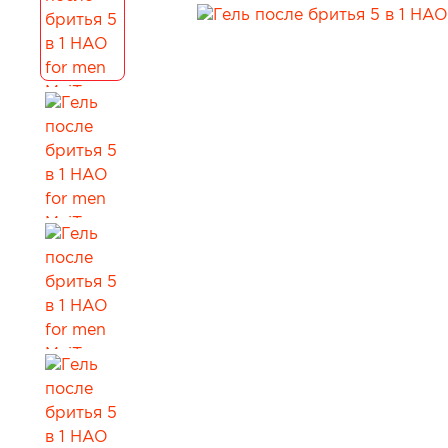
Для коррекции веса
Мужчинам
Детокс и лимфодренаж
Сопутствующи
Для нервной системы
Все товары в 
Для работы мозга и памяти
Активное долголетие
Для кожи, волос и ногтей
Для женского здоровья
Для мужского здоровья
Для детского здоровья
Для пищеварения и обмена веществ
При диабете
Для мочеполовой системы
Сопутствующие товары