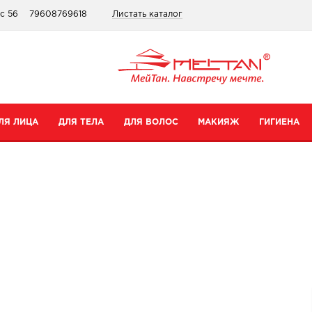
ис 56
79608769618
Листать каталог
ЛЯ ЛИЦА
ДЛЯ ТЕЛА
ДЛЯ ВОЛОС
МАКИЯЖ
ГИГИЕНА
атегории
Категории
Категории
Категории
ремы для рук
Шампуни
Для губ
Зубные пасты
ремы для тела
Бальзамы
Для глаз
Для интимной гигиены
редства для ног
Сопутствующие товары
Тональные средства и пудры
Прокладки
уход
опутствующие товары
Сопутствующие товары
Дезодоранты
Все товары в категории
Зубные щетки
се товары в категории
Все товары в категории
Антибактериальные носк