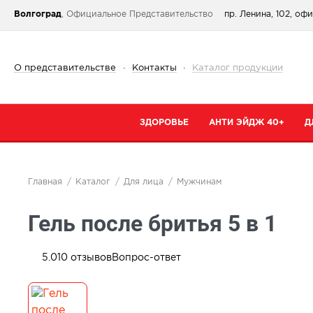
Волгоград
, Официальное Представительство
пр. Ленина, 102, оф
О представительстве
·
Контакты
·
Каталог продукции
ЗДОРОВЬЕ
АНТИ ЭЙДЖ 40+
Д
Категории
Категории
К
Главная
Каталог
Для лица
Мужчинам
При простуде
Очищение
К
Гель после бритья 5 в 1
Тонизирующие и общеукрепляющие
Кремы
К
Коллаген
Маски
С
5.0
10
отзывов
Вопрос-ответ
От паразитов
Специальный 
С
Для сердца и сосудов
Сыворотки
В
Для суставов и костей
Для губ