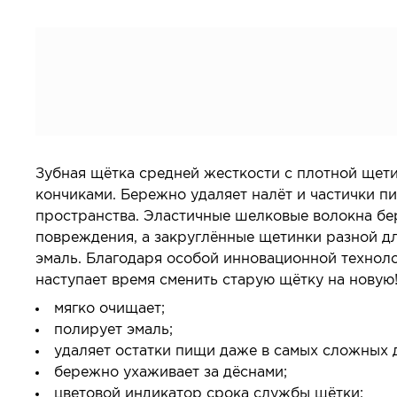
Все товары в категории
Зубная щётка средней жесткости с плотной щет
кончиками. Бережно удаляет налёт и частички п
пространства. Эластичные шелковые волокна бе
повреждения, а закруглённые щетинки разной д
эмаль. Благодаря особой инновационной техноло
наступает время сменить старую щётку на новую
мягко очищает;
полирует эмаль;
удаляет остатки пищи даже в самых сложных д
бережно ухаживает за дёснами;
цветовой индикатор срока службы щётки;