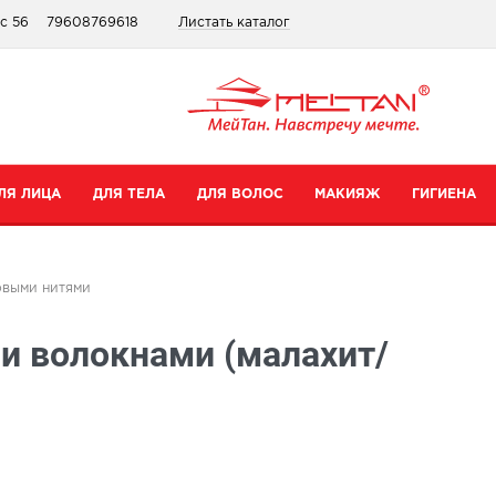
ис 56
79608769618
Листать каталог
ЛЯ ЛИЦА
ДЛЯ ТЕЛА
ДЛЯ ВОЛОС
МАКИЯЖ
ГИГИЕНА
атегории
Категории
Категории
Категории
овыми нитями
ремы для рук
Шампуни
Для губ
Зубные пасты
и волокнами (малахит/
ремы для тела
Бальзамы
Для глаз
Для интимной гигиены
редства для ног
Сопутствующие товары
Тональные средства и пудры
Прокладки
уход
опутствующие товары
Сопутствующие товары
Дезодоранты
Все товары в категории
Зубные щетки
се товары в категории
Все товары в категории
Антибактериальные носк