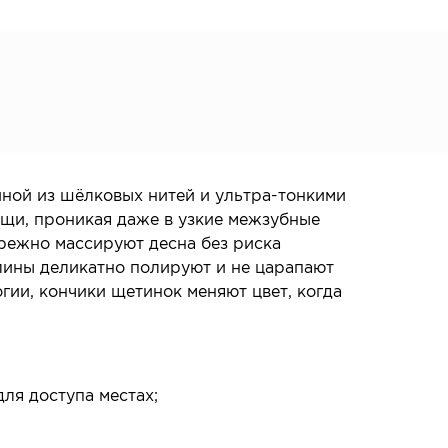
иной из шёлковых нитей и ультра-тонкими
ищи, проникая даже в узкие межзубные
режно массируют десна без риска
лины деликатно полируют и не царапают
гии, кончики щетинок меняют цвет, когда
!
ля доступа местах;