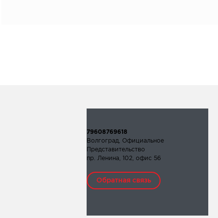
79608769618
Волгоград, Официальное
Представительство
пр. Ленина, 102, офис 56
Обратная связь