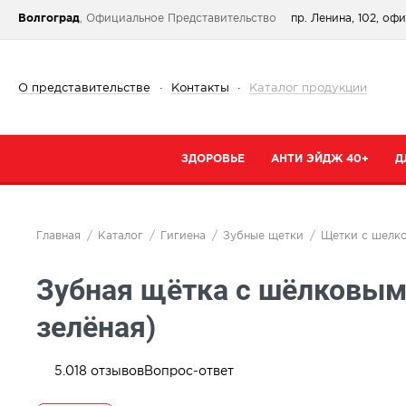
Волгоград
, Официальное Представительство
пр. Ленина, 102, оф
О представительстве
·
Контакты
·
Каталог продукции
ЗДОРОВЬЕ
АНТИ ЭЙДЖ 40+
Д
Категории
Категории
К
Главная
Каталог
Гигиена
Зубные щетки
Щетки с шелк
При простуде
Очищение
К
Зубная щётка с шёлковым
Тонизирующие и общеукрепляющие
Кремы
К
Коллаген
Маски
С
зелёная)
От паразитов
Специальный 
С
Для сердца и сосудов
Сыворотки
5.0
18
отзывов
Вопрос-ответ
В
Для суставов и костей
Для губ