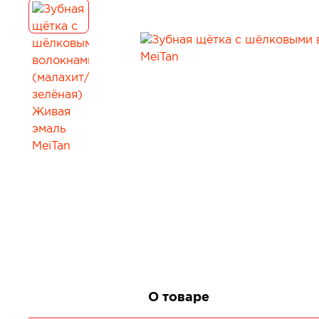
Для коррекции веса
Мужчинам
Детокс и лимфодренаж
Сопутствующи
Для нервной системы
Все товары в 
Для работы мозга и памяти
Активное долголетие
Для кожи, волос и ногтей
Для женского здоровья
Для мужского здоровья
Для детского здоровья
Для пищеварения и обмена веществ
При диабете
Для мочеполовой системы
Сопутствующие товары
О товаре