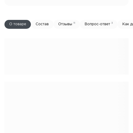
11
3
О товаре
Состав
Отзывы
Вопрос-ответ
Как д