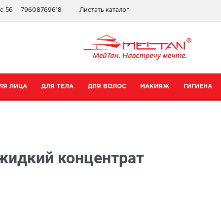
ис 56
79608769618
Листать каталог
ЛЯ ЛИЦА
ДЛЯ ТЕЛА
ДЛЯ ВОЛОС
МАКИЯЖ
ГИГИЕНА
атегории
Категории
Категории
Категории
ремы для рук
Шампуни
Для губ
Зубные пасты
 жидкий концентрат
ремы для тела
Бальзамы
Для глаз
Для интимной гигиены
редства для ног
Сопутствующие товары
Тональные средства и пудры
Прокладки
уход
опутствующие товары
Сопутствующие товары
Дезодоранты
Все товары в категории
Зубные щетки
се товары в категории
Все товары в категории
Антибактериальные носк