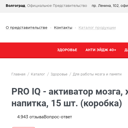
Волгоград
, Официальное Представительство
пр. Ленина, 102, оф
О представительстве
·
Контакты
·
Каталог продукции
ЗДОРОВЬЕ
АНТИ ЭЙДЖ 40+
Д
Категории
Категории
К
Главная
Каталог
Здоровье
Для работы мозга и памяти
При простуде
Очищение
К
PRO IQ - активатор мозга,
Тонизирующие и общеукрепляющие
Кремы
К
Коллаген
Маски
С
напитка, 15 шт. (коробка)
От паразитов
Специальный 
С
Для сердца и сосудов
Сыворотки
4.9
43
отзыва
Вопрос-ответ
В
Для суставов и костей
Для губ