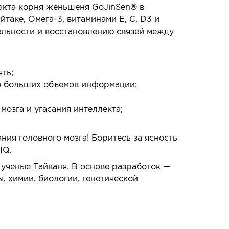
акта корня женьшеня GoJinSen® в
йтаке, Омега-3, витаминами Е, С, D3 и
ельности и восстановлению связей между
ть;
ю больших объемов информации;
мозга и угасания интеллекта;
ия головного мозга! Боритесь за ясность
IQ.
 ученые Тайваня. В основе разработок —
, химии, биологии, генетической