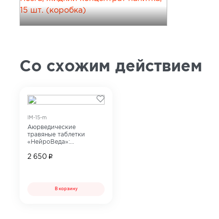
Со схожим действием
IM-15-m
Аюрведические
травяные таблетки
«НейроВеда»:
антистресс и
работоспособность
2 650
В корзину