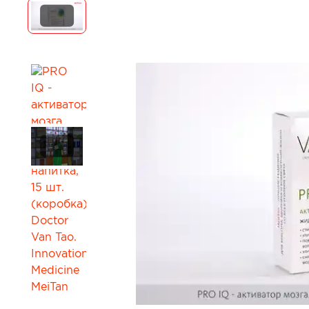
Для коррекции веса
Мужчинам
Детокс и лимфодренаж
Сопутствующи
Для нервной системы
Все товары в 
Для работы мозга и памяти
Активное долголетие
Для кожи, волос и ногтей
Для женского здоровья
Для мужского здоровья
Для детского здоровья
Для пищеварения и обмена веществ
При диабете
Для мочеполовой системы
Сопутствующие товары