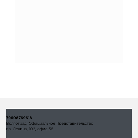
79608769618
Волгоград, Официальное Представительство
пр. Ленина, 102, офис 56