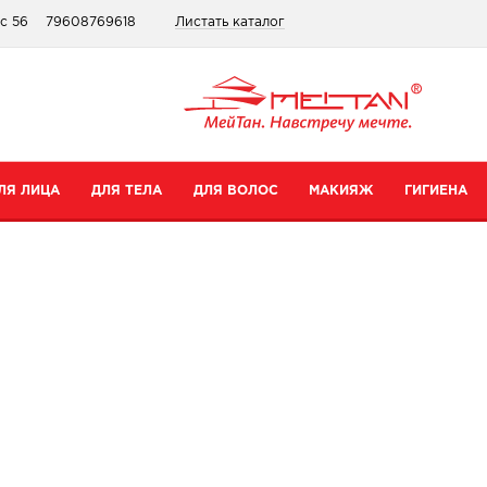
ис 56
79608769618
Листать каталог
ЛЯ ЛИЦА
ДЛЯ ТЕЛА
ДЛЯ ВОЛОС
МАКИЯЖ
ГИГИЕНА
атегории
Категории
Категории
Категории
ремы для рук
Шампуни
Для губ
Зубные пасты
ремы для тела
Бальзамы
Для глаз
Для интимной гигиены
редства для ног
Сопутствующие товары
Тональные средства и пудры
Прокладки
уход
опутствующие товары
Сопутствующие товары
Дезодоранты
Все товары в категории
Зубные щетки
се товары в категории
Все товары в категории
Антибактериальные носк