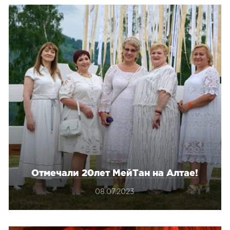
Сопутствующие товары
е товары
Все товары в категории
категории
Отмечали 20лет МейТан на Алтае!
08.07.2023