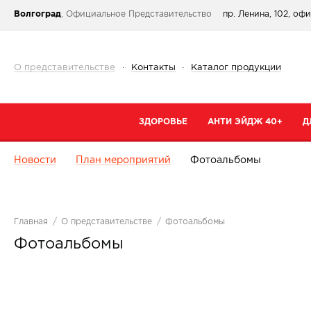
Волгоград
, Официальное Представительство
пр. Ленина, 102, оф
О представительстве
·
Контакты
·
Каталог продукции
ЗДОРОВЬЕ
АНТИ ЭЙДЖ 40+
Д
Новости
План мероприятий
Фотоальбомы
Категории
Категории
К
При простуде
Очищение
К
Тонизирующие и общеукрепляющие
Кремы
К
Главная
О представительстве
Фотоальбомы
Коллаген
Маски
С
Фотоальбомы
От паразитов
Специальный 
С
Для сердца и сосудов
Сыворотки
В
Для суставов и костей
Для губ