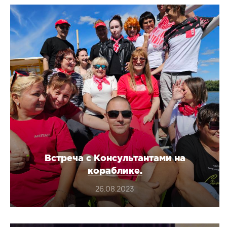
Для коррекции веса
Мужчинам
Детокс и лимфодренаж
Сопутствующи
Для нервной системы
Все товары в 
Для работы мозга и памяти
Активное долголетие
Для кожи, волос и ногтей
Для женского здоровья
Для мужского здоровья
Для детского здоровья
Для пищеварения и обмена веществ
Встреча с Консультантами на
кораблике.
При диабете
Для мочеполовой системы
26.08.2023
Сопутствующие товары