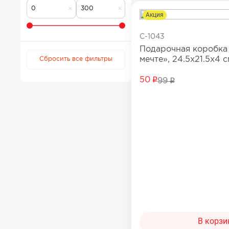
Для коррекции веса
Мужчинам
Акция
Детокс и лимфодренаж
Сопутствующи
C-1043
Для нервной системы
Подарочная коробка
Все товары в 
мечте», 24.5х21.5х4 с
Для работы мозга и памяти
Сбросить все фильтры
Активное долголетие
50
99
Для кожи, волос и ногтей
Для женского здоровья
Для мужского здоровья
Для детского здоровья
Для пищеварения и обмена веществ
При диабете
Для мочеполовой системы
Сопутствующие товары
В корзи