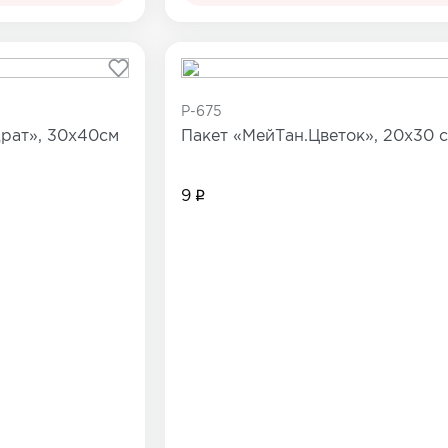
P-675
рат», 30х40см
Пакет «МейТан.Цветок», 20х30 
9