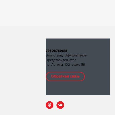
79608769618
Волгоград, Официальное
Представительство
пр. Ленина, 102, офис 56
Обратная связь