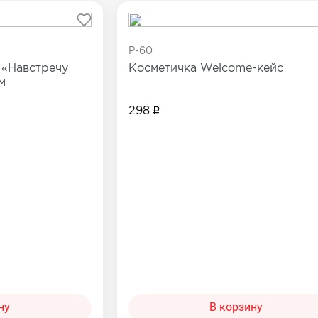
Сопутствующие товары
е товары
P-60
Все товары в категории
 «Навстречу
Косметичка Welcome-кейс
категории
м
298
ну
В корзину