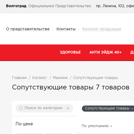
Волгоград
, Официальное Представительство
пр. Ленина, 102, оф
О представительстве
·
Контакты
·
Каталог продукции
ЗДОРОВЬЕ
АНТИ ЭЙДЖ 40+
Д
Категории
Категории
К
Главная
Каталог
Макияж
Сопутствующие товары
При простуде
Очищение
К
Сопутствующие товары
7 товаров
Тонизирующие и общеукрепляющие
Кремы
К
Коллаген
Маски
С
Сопутствующие товары
От паразитов
Специальный 
С
Для сердца и сосудов
Сыворотки
По цене
По умолчанию
В
Для суставов и костей
Для губ