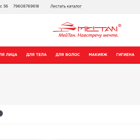
ис 56
79608769618
Листать каталог
ЛЯ ЛИЦА
ДЛЯ ТЕЛА
ДЛЯ ВОЛОС
МАКИЯЖ
ГИГИЕНА
атегории
Категории
Категории
Категории
ремы для рук
Шампуни
Для губ
Зубные пасты
ремы для тела
Бальзамы
Для глаз
Для интимной гигиены
редства для ног
Сопутствующие товары
Тональные средства и пудры
Прокладки
уход
опутствующие товары
Сопутствующие товары
Дезодоранты
Все товары в категории
Зубные щетки
се товары в категории
Все товары в категории
Антибактериальные носк