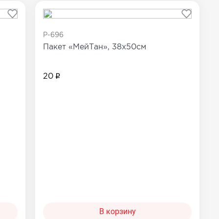
P-696
Пакет «МейТан», 38х50см
20
В корзину