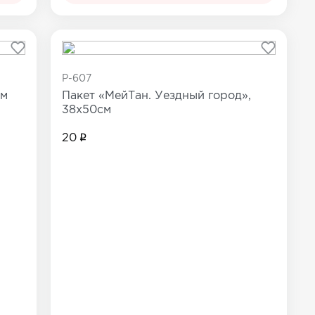
P-607
см
Пакет «МейТан. Уездный город»,
38х50см
20