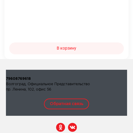
В корзину
79608769618
Волгоград, Официальное Представительство
пр. Ленина, 102, офис 56
Обратная связь