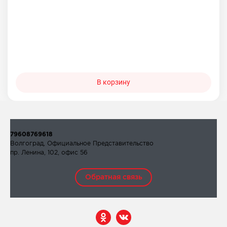
В корзину
79608769618
Волгоград, Официальное Представительство
пр. Ленина, 102, офис 56
Обратная связь